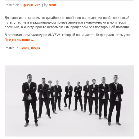
11 февраля, 2023
admin
Posted on
|
by
Для многих независимых дизайнеров, особенно начинающих свой творческий
путь, участие в международном показе является экономически и логически
сложным, а иногда просто невозможным процессом без посторонней помощи.
В официальном календаре #NYFW, который начинается 10 февраля, есть уже
Продолжить чтение
→
Новости
Обзоры
Posted in
,