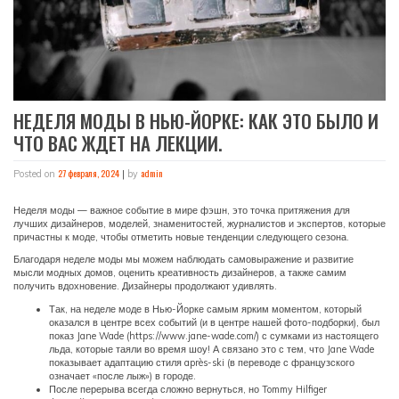
НЕДЕЛЯ МОДЫ В НЬЮ-ЙОРКЕ: КАК ЭТО БЫЛО И
ЧТО ВАС ЖДЕТ НА ЛЕКЦИИ.
27 февраля, 2024
admin
Posted on
|
by
Неделя моды — важное событие в мире фэшн, это точка притяжения для
лучших дизайнеров, моделей, знаменитостей, журналистов и экспертов, которые
причастны к моде, чтобы отметить новые тенденции следующего сезона.
Благодаря неделе моды мы можем наблюдать самовыражение и развитие
мысли модных домов, оценить креативность дизайнеров, а также самим
получить вдохновение. Дизайнеры продолжают удивлять.
Так, на неделе моде в Нью-Йорке самым ярким моментом, который
оказался в центре всех событий (и в центре нашей фото-подборки), был
показ Jane Wade (https://www.jane-wade.com/) с сумками из настоящего
льда, которые таяли во время шоу! А связано это с тем, что Jane Wade
показывает адаптацию стиля après-ski (в переводе с французского
означает «после лыж») в городе.
После перерыва всегда сложно вернуться, но Tommy Hilfiger