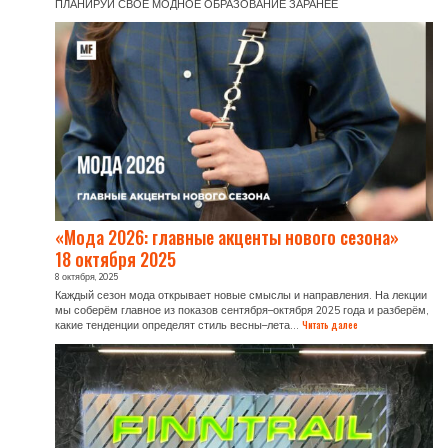
ПЛАНИРУЙ СВОЁ МОДНОЕ ОБРАЗОВАНИЕ ЗАРАНЕЕ
«Мода 2026: главные акценты нового сезона»
18 октября 2025
8 октября, 2025
Каждый сезон мода открывает новые смыслы и направления. На лекции
мы соберём главное из показов сентября–октября 2025 года и разберём,
:
какие тенденции определят стиль весны–лета…
Читать далее
«Мода
2026:
главные
акценты
нового
сезона»
18 октября 2025