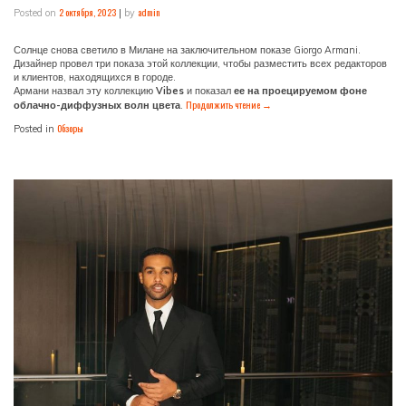
2 октября, 2023
admin
Posted on
|
by
Солнце снова светило в Милане на заключительном показе Giorgo Armani.
Дизайнер провел три показа этой коллекции, чтобы разместить всех редакторов
и клиентов, находящихся в городе.
Армани назвал эту коллекцию
Vibes
и показал
ее на проецируемом фоне
Продолжить чтение
→
облачно-диффузных волн цвета
.
Обзоры
Posted in