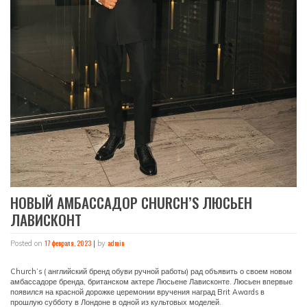
НОВЫЙ АМБАССАДОР CHURCH’S ЛЮСЬЕН
ЛАВИСКОНТ
17 февраля, 2023
admin
Posted on
|
by
Church’s ( английский бренд обуви ручной работы) рад объявить о своем новом
амбассадоре бренда, британском актере Люсьене Лависконте. Люсьен впервые
появился на красной дорожке церемонии вручения наград Brit Awards в
прошлую субботу в Лондоне в одной из культовых моделей.