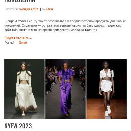
14 февраля, 2023
admin
Posted on
|
by
Giorgio Armani Beauty хочет развиваться и предлагает свои продукты для новых
поколений. Стратегия — оставаться верным своим амбассадорам, таким как
Кейт Бланшетт, и в то же время привлекать молодые таланты.
Продолжить чтение
→
Обзоры
Posted in
NYFW 2023