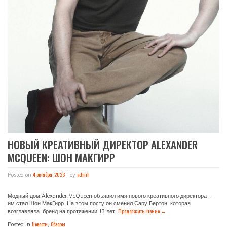
НОВЫЙ КРЕАТИВНЫЙ ДИРЕКТОР ALEXANDER
MCQUEEN: ШОН МАКГИРР
4 октября, 2023
admin
Posted on
|
by
Модный дом Alexander McQueen объявил имя нового креативного директора —
им стал Шон МакГирр. На этом посту он сменил Сару Бертон, которая
Продолжить чтение
→
возглавляла
бренд на протяжении 13 лет.
Новости
Обзоры
Posted in
,